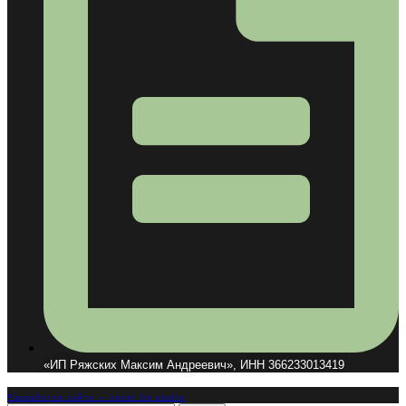
«ИП Ряжских Максим Андреевич», ИНН 366233013419
Разработка сайта — Level Up studio