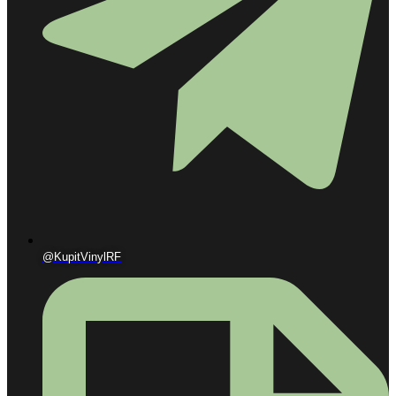
@KupitVinylRF