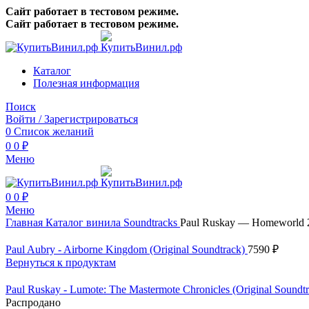
Сайт работает в тестовом режиме.
Сайт работает в тестовом режиме.
Каталог
Полезная информация
Поиск
Войти / Зарегистрироваться
0
Список желаний
0
0
₽
Меню
0
0
₽
Меню
Главная
Каталог винила
Soundtracks
Paul Ruskay — Homeworld 2
Paul Aubry - Airborne Kingdom (Original Soundtrack)
7590
₽
Вернуться к продуктам
Paul Ruskay - Lumote: The Mastermote Chronicles (Original Soundt
Распродано