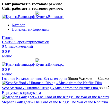
Сайт работает в тестовом режиме.
Сайт работает в тестовом режиме.
Каталог
Полезная информация
Поиск
Войти / Зарегистрироваться
0
Список желаний
0
0
₽
Меню
0
0
₽
Меню
Главная
Каталог винила
Без категории
Simon Waskow — Cuckoo —
Scot Stafford - Ultraman: Rising - Music from the Netflix Film
8890
Вернуться к продуктам
Stephen Gallagher - The Lord of the Rings: The War of the Rohirrim