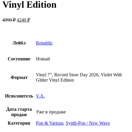
Vinyl Edition
Первоначальная
Текущая
4990
₽
4240
₽
цена
цена:
составляла
4240 ₽.
4990 ₽.
Лейбл
Republic
Состояние
Новый
Vinyl 7", Record Store Day 2026, Violet With
Формат
Glitter Vinyl Edition
Исполнитель
V.A.
Дата старта
Уже в продаже
продаж
Категория
Pop & Various
,
Synth-Pop / New Wave