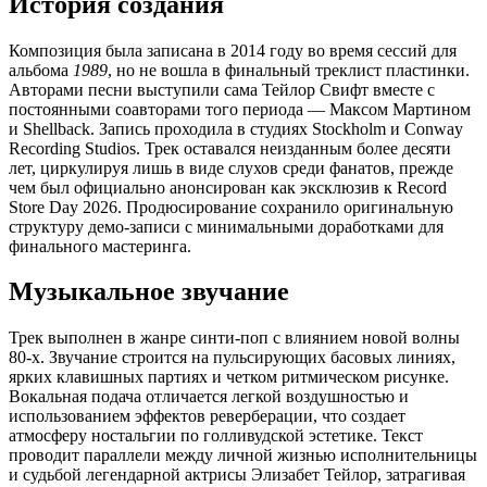
История создания
Композиция была записана в 2014 году во время сессий для
альбома
1989
, но не вошла в финальный треклист пластинки.
Авторами песни выступили сама Тейлор Свифт вместе с
постоянными соавторами того периода — Максом Мартином
и Shellback. Запись проходила в студиях Stockholm и Conway
Recording Studios. Трек оставался неизданным более десяти
лет, циркулируя лишь в виде слухов среди фанатов, прежде
чем был официально анонсирован как эксклюзив к Record
Store Day 2026. Продюсирование сохранило оригинальную
структуру демо-записи с минимальными доработками для
финального мастеринга.
Музыкальное звучание
Трек выполнен в жанре синти-поп с влиянием новой волны
80-х. Звучание строится на пульсирующих басовых линиях,
ярких клавишных партиях и четком ритмическом рисунке.
Вокальная подача отличается легкой воздушностью и
использованием эффектов реверберации, что создает
атмосферу ностальгии по голливудской эстетике. Текст
проводит параллели между личной жизнью исполнительницы
и судьбой легендарной актрисы Элизабет Тейлор, затрагивая