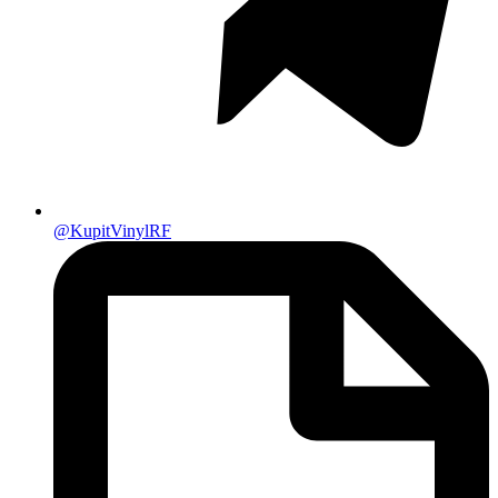
@KupitVinylRF