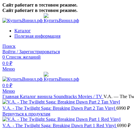
Сайт работает в тестовом режиме.
Сайт работает в тестовом режиме.
Каталог
Полезная информация
Поиск
Войти / Зарегистрироваться
0
Список желаний
0
0
₽
Меню
0
0
₽
Меню
Главная
Каталог винила
Soundtracks
Movies / TV
V.A. — The Twil
V.A. - The Twilight Saga: Breaking Dawn Part 2 Tan Vinyl
6990
₽
Вернуться к продуктам
V.A. - The Twilight Saga: Breaking Dawn Part 1 Red Vinyl
6990
₽