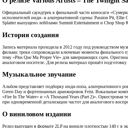
О релизе Various Artists – The Twilight 
with
Green
Официальный саундтрек к финальной части киносаги «Сумерки
Splatter
исполнителей инди- и альтернативной сцены: Passion Pit, Ellie Go
Vinyl
Splatter выпущено лейблами Summit Entertainment и Chop Shop
История создания
Запись материала проходила в 2012 году под руководством му
фильма: треки сопровождали ключевые моменты финального пу
тему «Plus Que Ma Propre Vie» для завершающих сцен. Оригина
аналоговом носителе. Для релиза материал прошёл подготовку 
Музыкальное звучание
Альбом представляет подборку инди-попа, альтернативного рока
Green Day и фортепианных аранжировок Feist. Вокальные комп
«Fire In The Water» и «A Thousand Years (Part 2)». Оркестров
при одновременной детализации частот для аналогового воспр
О виниловом издании
Релиз выпущен в формате 2LP на виниле плотностью 140 г в э