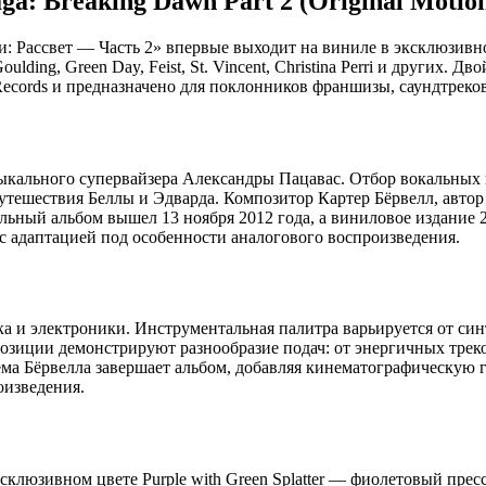
Saga: Breaking Dawn Part 2 (Original Motio
: Рассвет — Часть 2» впервые выходит на виниле в эксклюзивн
ulding, Green Day, Feist, St. Vincent, Christina Perri и других. 
 Records и предназначено для поклонников франшизы, саундтреко
зыкального супервайзера Александры Пацавас. Отбор вокальных
тешествия Беллы и Эдварда. Композитор Картер Бёрвелл, автор
льный альбом вышел 13 ноября 2012 года, а виниловое издание 2
с адаптацией под особенности аналогового воспроизведения.
 и электроники. Инструментальная палитра варьируется от синтез
озиции демонстрируют разнообразие подач: от энергичных треко
ая тема Бёрвелла завершает альбом, добавляя кинематографическу
оизведения.
ксклюзивном цвете Purple with Green Splatter — фиолетовый пр