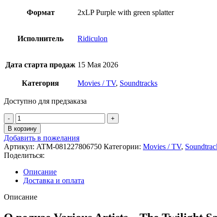
Формат
2xLP Purple with green splatter
Исполнитель
Ridiculon
Дата старта продаж
15 Мая 2026
Категория
Movies / TV
,
Soundtracks
Доступно для предзаказа
Количество
товара
В корзину
V.A.
Добавить в пожелания
-
Артикул:
ATM-081227806750
Категории:
Movies / TV
,
Soundtrac
The
Поделиться:
Twilight
Saga:
Описание
Breaking
Доставка и оплата
Dawn
Part
Описание
2
Purple