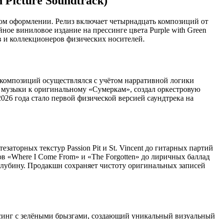
n Picture Soundtrack)
ом оформлении. Релиз включает четырнадцать композиций от
Двойное виниловое издание на прессинге цвета Purple with Green
в и коллекционеров физических носителей.
 композиций осуществлялся с учётом нарративной логики
 музыки к оригинальному «Сумеркам», создал оркестровую
026 года стало первой физической версией саундтрека на
аторных текстур Passion Pit и St. Vincent до гитарных партий
в «Where I Come From» и «The Forgotten» до лиричных баллад
ю глубину. Продакшн сохраняет чистоту оригинальных записей
ессинг с зелёными брызгами, создающий уникальный визуальный