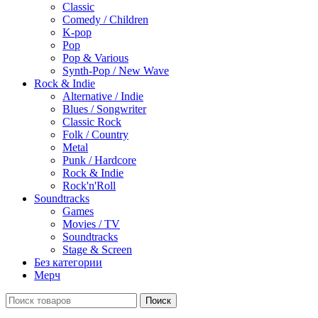
Classic
Comedy / Children
K-pop
Pop
Pop & Various
Synth-Pop / New Wave
Rock & Indie
Alternative / Indie
Blues / Songwriter
Classic Rock
Folk / Country
Metal
Punk / Hardcore
Rock & Indie
Rock'n'Roll
Soundtracks
Games
Movies / TV
Soundtracks
Stage & Screen
Без категории
Мерч
Поиск