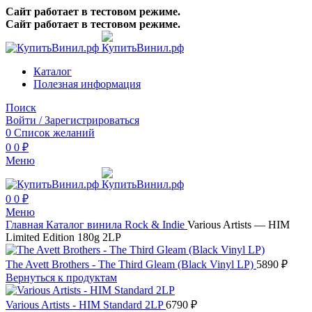
Сайт работает в тестовом режиме.
Сайт работает в тестовом режиме.
Каталог
Полезная информация
Поиск
Войти / Зарегистрироваться
0
Список желаний
0
0
₽
Меню
0
0
₽
Меню
Главная
Каталог винила
Rock & Indie
Various Artists — HIM
Limited Edition 180g 2LP
The Avett Brothers - The Third Gleam (Black Vinyl LP)
5890
₽
Вернуться к продуктам
Various Artists - HIM Standard 2LP
6790
₽