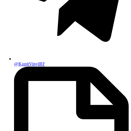
@KupitVinylRF