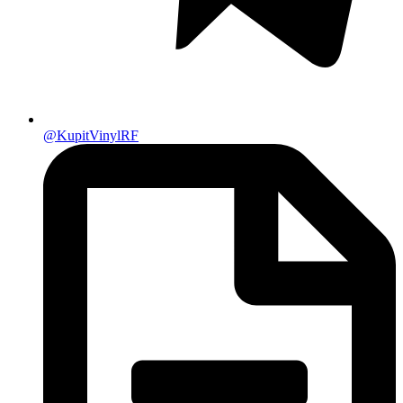
@KupitVinylRF