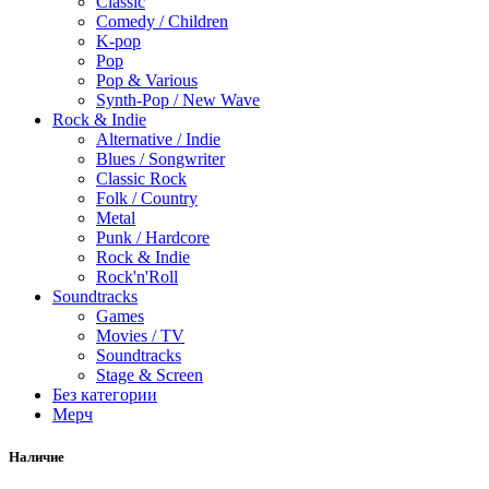
Classic
Comedy / Children
K-pop
Pop
Pop & Various
Synth-Pop / New Wave
Rock & Indie
Alternative / Indie
Blues / Songwriter
Classic Rock
Folk / Country
Metal
Punk / Hardcore
Rock & Indie
Rock'n'Roll
Soundtracks
Games
Movies / TV
Soundtracks
Stage & Screen
Без категории
Мерч
Наличие