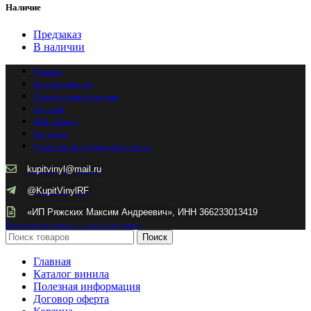
Наличие
Предзаказ
В наличии
Главная
Каталог винила
Полезная информация
Корзина
Мой аккаунт
Контакты
Политика конфиденциальности
kupitvinyl@mail.ru
@KupitVinylRF
«ИП Ряжских Максим Андреевич», ИНН 366233013419
Разработка сайта — Level Up studio
Поиск
Главная
Каталог винила
Полезная информация
Договор оферта