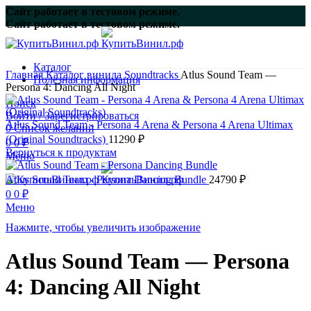
Сайт работает в тестовом режиме.
Сайт работает в тестовом режиме.
Каталог
Главная
Каталог винила
Soundtracks
Atlus Sound Team —
Полезная информация
Persona 4: Dancing All Night
Поиск
Войти / Зарегистрироваться
Atlus Sound Team - Persona 4 Arena & Persona 4 Arena Ultimax
0
Список желаний
(Original Soundtracks)
11290
₽
0
0
₽
Вернуться к продуктам
Меню
Atlus Sound Team - Persona Dancing Bundle
24790
₽
0
0
₽
Меню
Нажмите, чтобы увеличить изображение
Atlus Sound Team — Persona
4: Dancing All Night