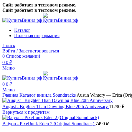
Сайт работает в тестовом режиме.
Сайт работает в тестовом режиме.
Каталог
Полезная информация
Поиск
Войти / Зарегистрироваться
0
Список желаний
0
0
₽
Меню
0
0
₽
Меню
Главная
Каталог винила
Soundtracks
Austin Wintory — Erica (Ori
August - Brighter Than Dawning Blue 20th Anniversary
11290
₽
Вернуться к продуктам
Baiyon - PixelJunk Eden 2 (Original Soundtrack)
7490
₽