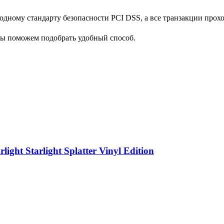
дному стандарту безопасности PCI DSS, а все транзакции прох
мы поможем подобрать удобный способ.
ght Starlight Splatter Vinyl Edition