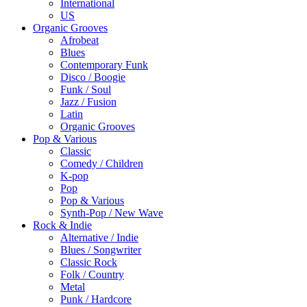
International
US
Organic Grooves
Afrobeat
Blues
Contemporary Funk
Disco / Boogie
Funk / Soul
Jazz / Fusion
Latin
Organic Grooves
Pop & Various
Classic
Comedy / Children
K-pop
Pop
Pop & Various
Synth-Pop / New Wave
Rock & Indie
Alternative / Indie
Blues / Songwriter
Classic Rock
Folk / Country
Metal
Punk / Hardcore