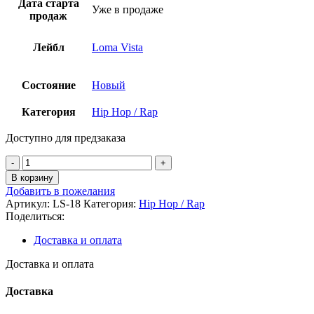
Дата старта
Уже в продаже
продаж
Лейбл
Loma Vista
Состояние
Новый
Категория
Hip Hop / Rap
Доступно для предзаказа
Количество
товара
В корзину
Common
Добавить в пожелания
-
Артикул:
LS-18
Категория:
Hip Hop / Rap
A
Поделиться:
Beautiful
Revolution
Доставка и оплата
Pt
2
Доставка и оплата
D2C
LP
Доставка
(Neon
Magenta