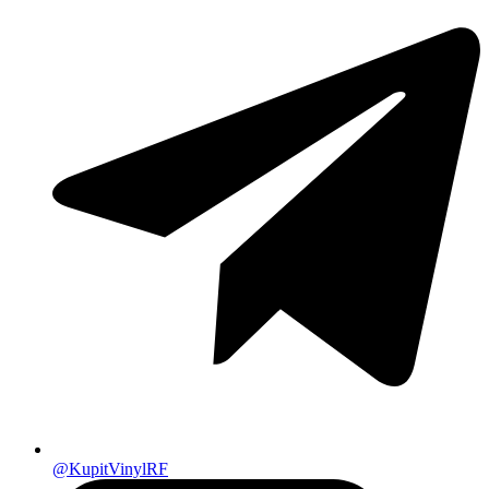
@KupitVinylRF