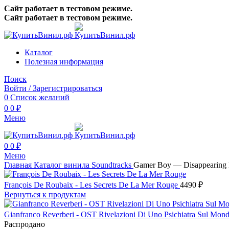
Сайт работает в тестовом режиме.
Сайт работает в тестовом режиме.
Каталог
Полезная информация
Поиск
Войти / Зарегистрироваться
0
Список желаний
0
0
₽
Меню
0
0
₽
Меню
Главная
Каталог винила
Soundtracks
Gamer Boy — Disappearing Li
François De Roubaix - Les Secrets De La Mer Rouge
4490
₽
Вернуться к продуктам
Gianfranco Reverberi - OST Rivelazioni Di Uno Psichiatra Sul Mond
Распродано