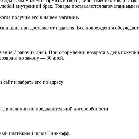
о ждать мы можем оформить возврат, либо заменить товар в зака
 любой внутренний брак. Товары поставляются запечатанными и 
когда получим его в нашем магазине.
зникшие при доставке от издателя. Все повреждения обсуждают
чение 7 рабочих дней. При оформлении возврата в день покупки 
возврата по закону — 30 дней.
 сайт и забрать его по адресу:
га в наличии по предварительной договорённости.
ённый платёжный шлюз Тинькофф.