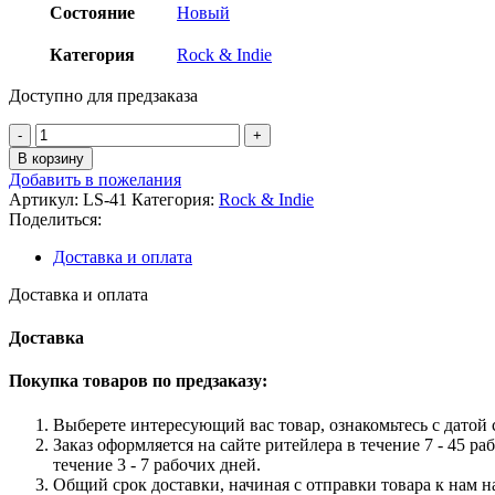
Состояние
Новый
Категория
Rock & Indie
Доступно для предзаказа
Количество
товара
В корзину
Ghost
Добавить в пожелания
-
Артикул:
LS-41
Категория:
Rock & Indie
Popestar
Поделиться:
Limited
Edition
Доставка и оплата
Colored
"Grey
Доставка и оплата
Smoke"
Standard
Доставка
LP
Покупка товаров по предзаказу:
Выберете интересующий вас товар, ознакомьтесь с датой с
Заказ оформляется на сайте ритейлера в течение 7 - 45 ра
течение 3 - 7 рабочих дней.
Общий срок доставки, начиная с отправки товара к нам на