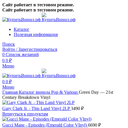
Сайт работает в тестовом режиме.
Сайт работает в тестовом режиме.
Каталог
Полезная информация
Поиск
Войти / Зарегистрироваться
0
Список желаний
0
0
₽
Меню
0
0
₽
Меню
Главная
Каталог винила
Pop & Various
Green Day — 21st
Century Breakdown Vinyl
Gary Clark Jr. - This Land Vinyl 2LP
3490
₽
Вернуться к продуктам
Gucci Mane - Episodes (Emerald Color VInyl)
6690
₽