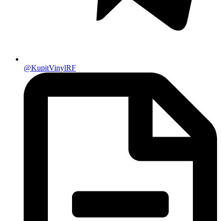
@KupitVinylRF