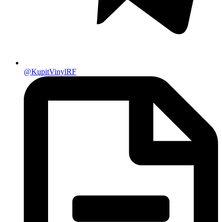
@KupitVinylRF