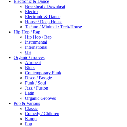
Electronic & Dance
Breakbeat / Downbeat
Electro
Electronic & Dance
House / Deep House
Techno / Minimal / Tech-House
Hip Hop / Rap
Hip Hop / Rap
Instrumental
International
US
Organic Grooves
Afrobeat
Blues
Contemporary Funk
Disco / Boogie
Funk / Soul
Jazz / Fusion
Latin
Organic Grooves
Pop & Various
Classic
Comedy / Children
K-pop
Pop