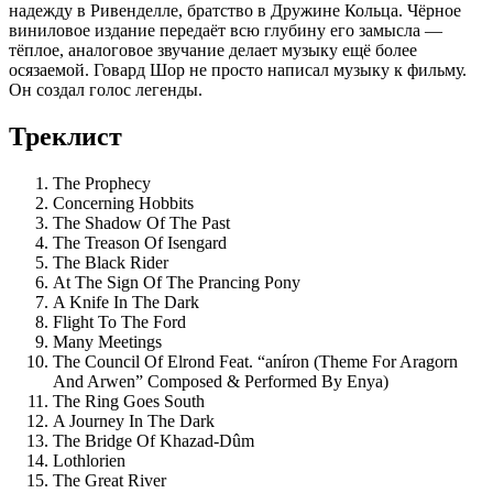
надежду в Ривенделле, братство в Дружине Кольца. Чёрное
виниловое издание передаёт всю глубину его замысла —
тёплое, аналоговое звучание делает музыку ещё более
осязаемой. Говард Шор не просто написал музыку к фильму.
Он создал голос легенды.
Треклист
The Prophecy
Concerning Hobbits
The Shadow Of The Past
The Treason Of Isengard
The Black Rider
At The Sign Of The Prancing Pony
A Knife In The Dark
Flight To The Ford
Many Meetings
The Council Of Elrond Feat. “aníron (Theme For Aragorn
And Arwen” Composed & Performed By Enya)
The Ring Goes South
A Journey In The Dark
The Bridge Of Khazad-Dûm
Lothlorien
The Great River