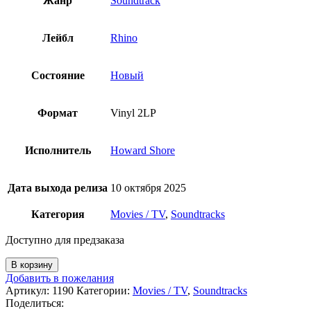
Жанр
Soundtrack
Лейбл
Rhino
Состояние
Новый
Формат
Vinyl 2LP
Исполнитель
Howard Shore
Дата выхода релиза
10 октября 2025
Категория
Movies / TV
,
Soundtracks
Доступно для предзаказа
Количество
В корзину
товара
Добавить в пожелания
Howard
Артикул:
1190
Категории:
Movies / TV
,
Soundtracks
Shore
Поделиться: