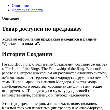
-
OST
Описание
Lord
Доставка и оплата
Of
The
Описание
Rings:
Fellowship
Товар доступен по предзаказу
Of
The
Условия оформления предзаказа находятся в разделе
Ring
“Доставка и оплата”.
Black
Vinyl
История
Создания
Edition
Говард Шор погрузился в мир Средиземья, создавая саундтрек
к The Lord of the Rings: The Fellowship of the Ring. В тесной
работе с Питером Джексоном он разработал сложную систему
лейтмотивов — от героического маршрута Дружин до нежной
темы Шира и мрачных напевов Мордора. Сочетая мощь
симфонического оркестра, хоровые ансамбли и этнические
инструменты, Шор вдохнул в музыку дух древней саги:
величественную, трагичную и глубоко человечную.
Этот саундтрек — не фон, а живая часть повествования.
Каждый трек усиливает эмоции: тревогу в Минас-Моргуле,