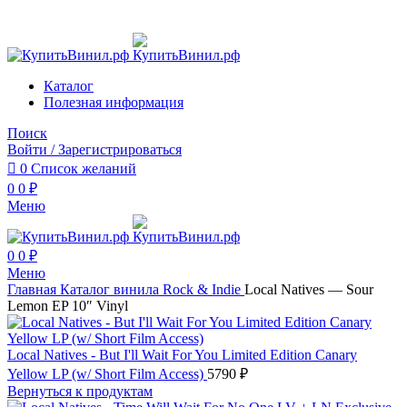
Сайт работает в тестовом режиме.
Сайт работает в тестовом режиме.
Каталог
Полезная информация
Поиск
Войти / Зарегистрироваться
0
Список желаний
0
0
₽
Меню
0
0
₽
Меню
Главная
Каталог винила
Rock & Indie
Local Natives — Sour
Lemon EP 10″ Vinyl
Local Natives - But I'll Wait For You Limited Edition Canary
Yellow LP (w/ Short Film Access)
5790
₽
Вернуться к продуктам