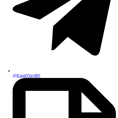
@KupitVinylRF