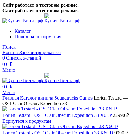
Сайт работает в тестовом режиме.
Сайт работает в тестовом режиме.
Каталог
Полезная информация
Поиск
Войти / Зарегистрироваться
0
Список желаний
0
0
₽
Меню
0
0
₽
Меню
Главная
Каталог винила
Soundtracks
Games
Lorien Testard —
OST Clair Obscur: Expedition 33
Lorien Testard - OST Clair Obscur: Expedition 33 X6LP
22990
₽
Вернуться к продуктам
Lorien Testard - OST Clair Obscur: Expedition 33 X6CD
9990
₽