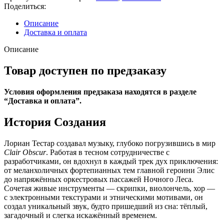
Testard
Поделиться:
-
OST
Описание
Clair
Доставка и оплата
Obscur:
Expedition
Описание
33
Товар доступен по предзаказу
Условия оформления предзаказа находятся в разделе
“Доставка и оплата”.
История
Создания
Лориан Тестар создавал музыку, глубоко погрузившись в мир
Clair Obscur
. Работая в тесном сотрудничестве с
разработчиками, он вдохнул в каждый трек дух приключения:
от меланхоличных фортепианных тем главной героини Элис
до напряжённых оркестровых пассажей Ночного Леса.
Сочетая живые инструменты — скрипки, виолончель, хор —
с электронными текстурами и этническими мотивами, он
создал уникальный звук, будто пришедший из сна: тёплый,
загадочный и слегка искажённый временем.