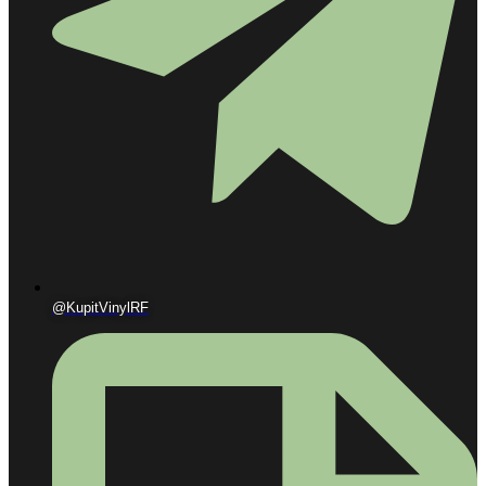
@KupitVinylRF