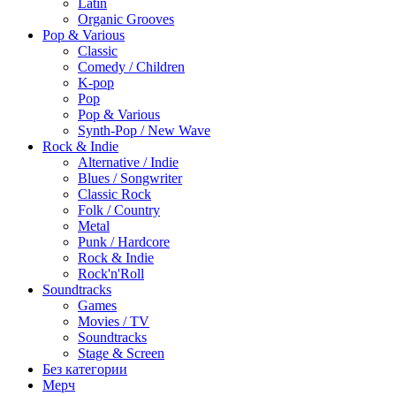
Latin
Organic Grooves
Pop & Various
Classic
Comedy / Children
K-pop
Pop
Pop & Various
Synth-Pop / New Wave
Rock & Indie
Alternative / Indie
Blues / Songwriter
Classic Rock
Folk / Country
Metal
Punk / Hardcore
Rock & Indie
Rock'n'Roll
Soundtracks
Games
Movies / TV
Soundtracks
Stage & Screen
Без категории
Мерч