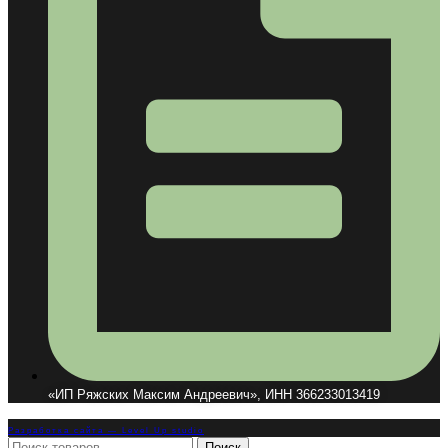
«ИП Ряжских Максим Андреевич», ИНН 366233013419
Разработка сайта — Level Up studio
Поиск