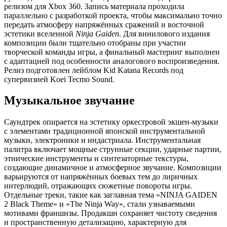
релизом для Xbox 360. Запись материала проходила
параллельно с разработкой проекта, чтобы максимально точно
передать атмосферу напряжённых сражений и восточной
эстетики вселенной
Ninja Gaiden
. Для винилового издания
композиции были тщательно отобраны при участии
творческой команды игры, а финальный мастеринг выполнен
с адаптацией под особенности аналогового воспроизведения.
Релиз подготовлен лейблом Kid Katana Records под
супервизией Koei Tecmo Sound.
Музыкальное звучание
Саундтрек опирается на эстетику оркестровой экшен-музыки
с элементами традиционной японской инструментальной
музыки, электроники и индастриала. Инструментальная
палитра включает мощные струнные секции, ударные партии,
этнические инструменты и синтезаторные текстуры,
создающие динамичное и атмосферное звучание. Композиции
варьируются от напряжённых боевых тем до лиричных
интерлюдий, отражающих сюжетные повороты игры.
Отдельные треки, такие как заглавная тема «NINJA GAIDEN
2 Black Theme» и «The Ninja Way», стали узнаваемыми
мотивами франшизы. Продакшн сохраняет чистоту сведения
и пространственную детализацию, характерную для