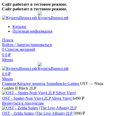
Сайт работает в тестовом режиме.
Сайт работает в тестовом режиме.
Каталог
Полезная информация
Поиск
Войти / Зарегистрироваться
0
Список желаний
0
0
₽
Меню
0
0
₽
Меню
Главная
Каталог винила
Soundtracks
Games
OST — Ninja
Gaiden II Black 2LP
OST - Spider-Noir Vinyl 2LP Silver Vinyl
6490
₽
Вернуться к продуктам
OST - Zelda Suites (The Live Album) 2LP
5990
₽