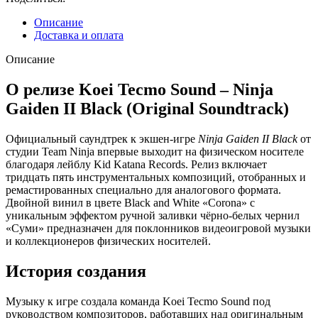
II
Black
Описание
2LP
Доставка и оплата
Описание
О релизе Koei Tecmo Sound – Ninja
Gaiden II Black (Original Soundtrack)
Официальный саундтрек к экшен-игре
Ninja Gaiden II Black
от
студии Team Ninja впервые выходит на физическом носителе
благодаря лейблу Kid Katana Records. Релиз включает
тридцать пять инструментальных композиций, отобранных и
ремастированных специально для аналогового формата.
Двойной винил в цвете Black and White «Corona» с
уникальным эффектом ручной заливки чёрно-белых чернил
«Суми» предназначен для поклонников видеоигровой музыки
и коллекционеров физических носителей.
История создания
Музыку к игре создала команда Koei Tecmo Sound под
руководством композиторов, работавших над оригинальным