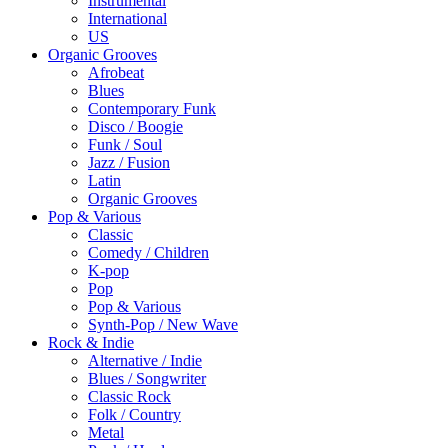
Instrumental
International
US
Organic Grooves
Afrobeat
Blues
Contemporary Funk
Disco / Boogie
Funk / Soul
Jazz / Fusion
Latin
Organic Grooves
Pop & Various
Classic
Comedy / Children
K-pop
Pop
Pop & Various
Synth-Pop / New Wave
Rock & Indie
Alternative / Indie
Blues / Songwriter
Classic Rock
Folk / Country
Metal