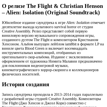
Green
О релизе The Flight & Christian Henson
Vinyl
– Alien: Isolation (Original Soundtrack)
Юбилейное издание саундтрека к игре
Alien: Isolation
отмечает
десятилетие выхода культового survival horror от студии
Creative Assembly. Релиз представляет собой первую
виниловую версию музыкального сопровождения игры,
созданного дуэтом The Flight и композитором Кристианом
Хенсоном. Альбом выпущен лейблом iam8bit в формате LP на
виниле цвета Blood Green и включает восемнадцать
инструментальных композиций, отобранных из
оригинального скор-альбома. Издание с эксклюзивным
оформлением от художника Нимита Малавии предназначено
для поклонников видеоигровой музыки,
кинематографического хоррор-скоринга и коллекционеров
физических носителей.
История создания
Запись саундтрека проходила в 2013–2014 годах параллельно
с разработкой игры студией Creative Assembly. Композиторы
The Flight (Джо Хенсон и Джоэл Кори) совместно с