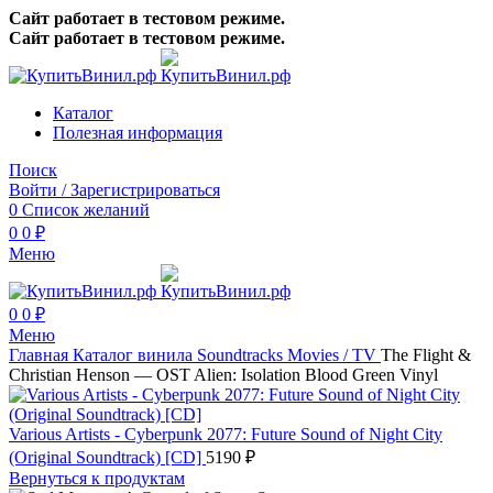
Сайт работает в тестовом режиме.
Сайт работает в тестовом режиме.
Каталог
Полезная информация
Поиск
Войти / Зарегистрироваться
0
Список желаний
0
0
₽
Меню
0
0
₽
Меню
Главная
Каталог винила
Soundtracks
Movies / TV
The Flight &
Christian Henson — OST Alien: Isolation Blood Green Vinyl
Various Artists - Cyberpunk 2077: Future Sound of Night City
(Original Soundtrack) [CD]
5190
₽
Вернуться к продуктам