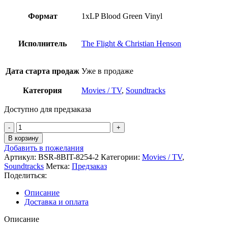
Формат
1xLP Blood Green Vinyl
Исполнитель
The Flight & Christian Henson
Дата старта продаж
Уже в продаже
Категория
Movies / TV
,
Soundtracks
Доступно для предзаказа
Количество
товара
В корзину
The
Добавить в пожелания
Flight
Артикул:
BSR-8BIT-8254-2
Категории:
Movies / TV
,
&
Soundtracks
Метка:
Предзаказ
Christian
Поделиться:
Henson
-
Описание
OST
Доставка и оплата
Alien:
Isolation
Описание
Blood