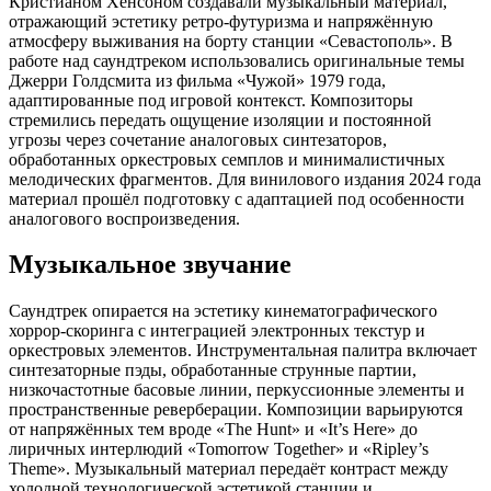
Кристианом Хенсоном создавали музыкальный материал,
отражающий эстетику ретро-футуризма и напряжённую
атмосферу выживания на борту станции «Севастополь». В
работе над саундтреком использовались оригинальные темы
Джерри Голдсмита из фильма «Чужой» 1979 года,
адаптированные под игровой контекст. Композиторы
стремились передать ощущение изоляции и постоянной
угрозы через сочетание аналоговых синтезаторов,
обработанных оркестровых семплов и минималистичных
мелодических фрагментов. Для винилового издания 2024 года
материал прошёл подготовку с адаптацией под особенности
аналогового воспроизведения.
Музыкальное звучание
Саундтрек опирается на эстетику кинематографического
хоррор-скоринга с интеграцией электронных текстур и
оркестровых элементов. Инструментальная палитра включает
синтезаторные пэды, обработанные струнные партии,
низкочастотные басовые линии, перкуссионные элементы и
пространственные реверберации. Композиции варьируются
от напряжённых тем вроде «The Hunt» и «It’s Here» до
лиричных интерлюдий «Tomorrow Together» и «Ripley’s
Theme». Музыкальный материал передаёт контраст между
холодной технологической эстетикой станции и