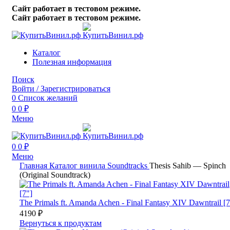
Сайт работает в тестовом режиме.
Сайт работает в тестовом режиме.
Каталог
Полезная информация
Поиск
Войти / Зарегистрироваться
0
Список желаний
0
0
₽
Меню
0
0
₽
Меню
Главная
Каталог винила
Soundtracks
Thesis Sahib — Spinch
(Original Soundtrack)
The Primals ft. Amanda Achen - Final Fantasy XIV Dawntrail [7
4190
₽
Вернуться к продуктам