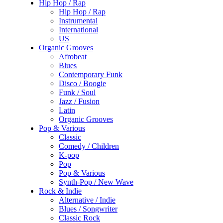
Hip Hop / Rap
Hip Hop / Rap
Instrumental
International
US
Organic Grooves
Afrobeat
Blues
Contemporary Funk
Disco / Boogie
Funk / Soul
Jazz / Fusion
Latin
Organic Grooves
Pop & Various
Classic
Comedy / Children
K-pop
Pop
Pop & Various
Synth-Pop / New Wave
Rock & Indie
Alternative / Indie
Blues / Songwriter
Classic Rock