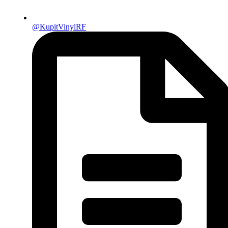
@KupitVinylRF