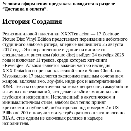
Условия оформления предзаказа находятся в разделе
“Доставка и оплата”.
История
Создания
Релиз виниловой пластинки XXXTentacion — 17 Zoetrope
Picture Disc Vinyl Edition представляет переиздание дебютного
студийного альбома рэпера, впервые вышедшего 25 августа
2017 года. Это ограниченное издание на виниле со
специальным рисунком (picture disc) выйдет 24 октября 2025
года и включает 11 треков, среди которых хит-сингл
«Revenge». Альбом является важной частью наследия
XXXTentacion и признан классикой эпохи SoundCloud-рэпа.
Музыкально 17 выделяется экспериментальным сочетанием
жанров, включая эмо, лоу-фай, инди-рок и альтернативный
R&B. Тексты сосредоточены на темах депрессии, самоубийств
и личных переживаний, что делает альбом эмоционально
глубоким и искренним. Исполненный в акустическом и
минималистичном стиле, альбом был тепло принят
критиками и публикой, дебютировал под номером 2 в US
Billboard 200 и получил статус трёхкратного платинового по
RIAA, став одним из ключевых релизов в карьере
исполнителя.