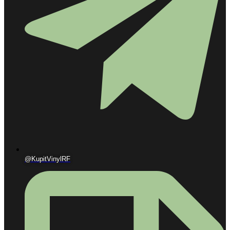
@KupitVinylRF