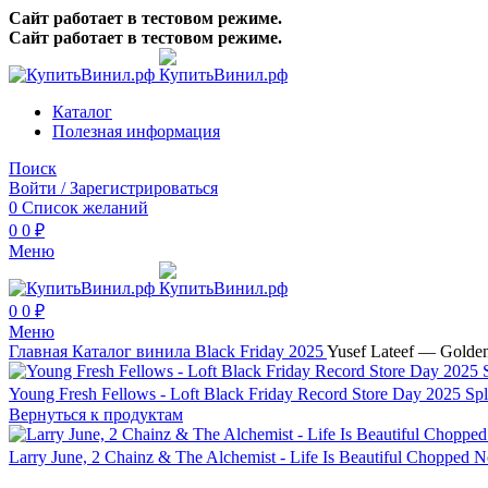
Сайт работает в тестовом режиме.
Сайт работает в тестовом режиме.
Каталог
Полезная информация
Поиск
Войти / Зарегистрироваться
0
Список желаний
0
0
₽
Меню
0
0
₽
Меню
Главная
Каталог винила
Black Friday 2025
Yusef Lateef — Golden
Young Fresh Fellows - Loft Black Friday Record Store Day 2025 Sp
Вернуться к продуктам
Larry June, 2 Chainz & The Alchemist - Life Is Beautiful Chopped 