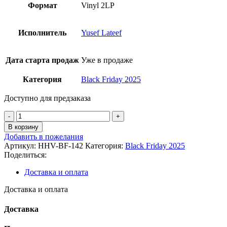
Формат
Vinyl 2LP
Исполнитель
Yusef Lateef
Дата старта продаж
Уже в продаже
Категория
Black Friday 2025
Доступно для предзаказа
Количество
товара
В корзину
Yusef
Добавить в пожелания
Lateef
Артикул:
HHV-BF-142
Категория:
Black Friday 2025
-
Поделиться:
Golden
Flower:Live
Доставка и оплата
In
Sweden
Доставка и оплата
Black
Friday
Доставка
Record
Store