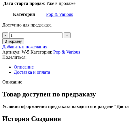
Дата старта продаж
Уже в продаже
Категория
Pop & Various
Доступно для предзаказа
Количество
товара
В корзину
Alice
Добавить в пожелания
Cooper
Артикул:
W-5
Категория:
Pop & Various
-
Поделиться:
Love
It
Описание
To
Доставка и оплата
Death
(HiFi3)
Описание
D2C
Товар доступен по предзаказу
Условия оформления предзаказа находятся в разделе “Доста
История
Создания