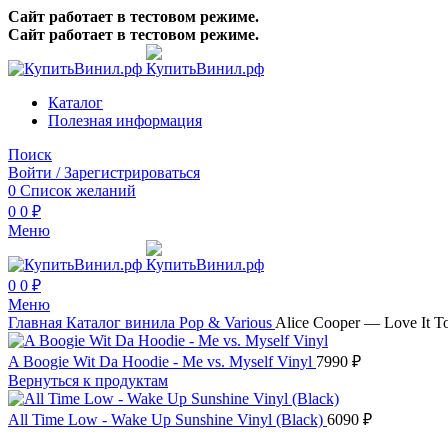
Сайт работает в тестовом режиме.
Сайт работает в тестовом режиме.
Каталог
Полезная информация
Поиск
Войти / Зарегистрироваться
0
Список желаний
0
0
₽
Меню
0
0
₽
Меню
Главная
Каталог винила
Pop & Various
Alice Cooper — Love It T
A Boogie Wit Da Hoodie - Me vs. Myself Vinyl
7990
₽
Вернуться к продуктам
All Time Low - Wake Up Sunshine Vinyl (Black)
6090
₽