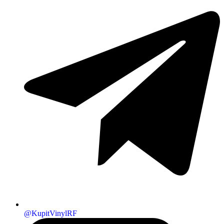
@KupitVinylRF