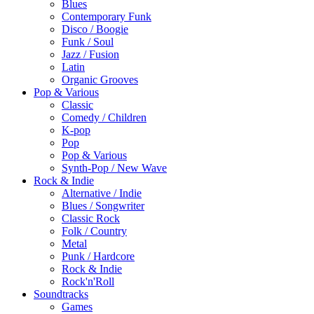
Blues
Contemporary Funk
Disco / Boogie
Funk / Soul
Jazz / Fusion
Latin
Organic Grooves
Pop & Various
Classic
Comedy / Children
K-pop
Pop
Pop & Various
Synth-Pop / New Wave
Rock & Indie
Alternative / Indie
Blues / Songwriter
Classic Rock
Folk / Country
Metal
Punk / Hardcore
Rock & Indie
Rock'n'Roll
Soundtracks
Games