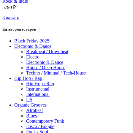
Rock & Indie
5790
₽
Закрыть
Категории товаров
Black Friday 2025
Electronic & Dance
Breakbeat / Downbeat
Electro
Electronic & Dance
House / Deep House
Techno / Minimal / Tech-House
Hip Hop / Rap
Hip Hop / Rap
Instrumental
International
US
Organic Grooves
Afrobeat
Blues
Contemporary Funk
Disco / Boogie
Funk / Soul