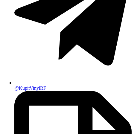
@KupitVinylRF