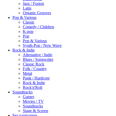
Jazz / Fusion
Latin
Organic Grooves
Pop & Various
Classic
Comedy / Children
K-pop
Pop
Pop & Various
Synth-Pop / New Wave
Rock & Indie
Alternative / Indie
Blues / Songwriter
Classic Rock
Folk / Country
Metal
Punk / Hardcore
Rock & Indie
Rock'n'Roll
Soundtracks
Games
Movies / TV
Soundtracks
Stage & Screen
Без категории