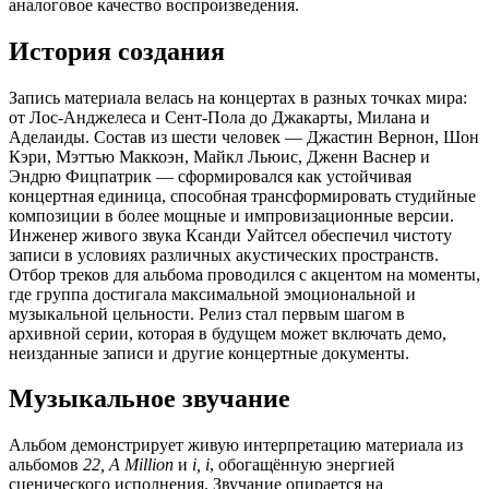
аналоговое качество воспроизведения.
История создания
Запись материала велась на концертах в разных точках мира:
от Лос-Анджелеса и Сент-Пола до Джакарты, Милана и
Аделаиды. Состав из шести человек — Джастин Вернон, Шон
Кэри, Мэттью Маккоэн, Майкл Льюис, Дженн Васнер и
Эндрю Фицпатрик — сформировался как устойчивая
концертная единица, способная трансформировать студийные
композиции в более мощные и импровизационные версии.
Инженер живого звука Ксанди Уайтсел обеспечил чистоту
записи в условиях различных акустических пространств.
Отбор треков для альбома проводился с акцентом на моменты,
где группа достигала максимальной эмоциональной и
музыкальной цельности. Релиз стал первым шагом в
архивной серии, которая в будущем может включать демо,
неизданные записи и другие концертные документы.
Музыкальное звучание
Альбом демонстрирует живую интерпретацию материала из
альбомов
22, A Million
и
i, i
, обогащённую энергией
сценического исполнения. Звучание опирается на