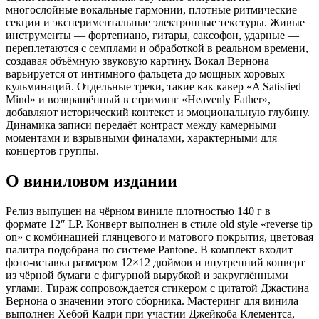
многослойные вокальные гармонии, плотные ритмические
секции и экспериментальные электронные текстуры. Живые
инструменты — фортепиано, гитары, саксофон, ударные —
переплетаются с семплами и обработкой в реальном времени,
создавая объёмную звуковую картину. Вокал Вернона
варьируется от интимного фальцета до мощных хоровых
кульминаций. Отдельные треки, такие как кавер «A Satisfied
Mind» и возвращённый в стриминг «Heavenly Father»,
добавляют исторический контекст и эмоциональную глубину.
Динамика записи передаёт контраст между камерными
моментами и взрывными финалами, характерными для
концертов группы.
О виниловом издании
Релиз выпущен на чёрном виниле плотностью 140 г в
формате 12″ LP. Конверт выполнен в стиле old style «reverse tip
on» с комбинацией глянцевого и матового покрытия, цветовая
палитра подобрана по системе Pantone. В комплект входит
фото-вставка размером 12×12 дюймов и внутренний конверт
из чёрной бумаги с фигурной вырубкой и закруглёнными
углами. Тираж сопровождается стикером с цитатой Джастина
Вернона о значении этого сборника. Мастеринг для винила
выполнен Хебой Кадри при участии Джейкоба Клементса,