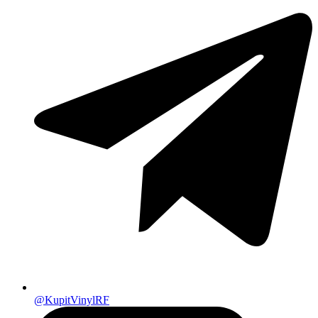
@KupitVinylRF