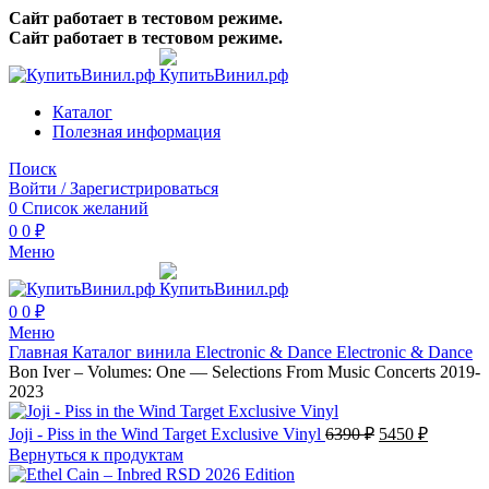
Сайт работает в тестовом режиме.
Сайт работает в тестовом режиме.
Каталог
Полезная информация
Поиск
Войти / Зарегистрироваться
0
Список желаний
0
0
₽
Меню
0
0
₽
Меню
Главная
Каталог винила
Electronic & Dance
Electronic & Dance
Bon Iver – Volumes: One — Selections From Music Concerts 2019-
2023
Первоначальн
Текуща
Joji - Piss in the Wind Target Exclusive Vinyl
6390
₽
5450
₽
цена
цена:
Вернуться к продуктам
составляла
5450 ₽.