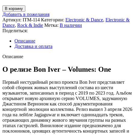
Количество
В корзину
товара
Добавить в пожелания
Bon
Артикул:
ITM-114
Категории:
Electronic & Dance
,
Electronic &
Iver
Dance
,
Rock & Indie
Метка:
В наличии
–
Поделиться:
Volumes:
One
Описание
-
Доставка и оплата
Selections
From
Описание
Music
Concerts
О релизе Bon Iver – Volumes: One
2019-
2023
Первый нестудийный релиз проекта Bon Iver представляет
собой сборник живых выступлений состава из шести
музыкантов, записанных в период с 2019 по 2023 год. Альбом
открывает новую архивную серию VOLUMES, задуманную
Джастином Верноном как способ документирования
концертной эволюции коллектива. Релиз вышел 3 апреля 2026
года на лейбле Jagjaguwar и включает одиннадцать треков,
отражающих динамику живого звучания группы на разных
этапах гастролей. Виниловое издание предназначено для
поклонников, ценящих аутентичность концертных записей и