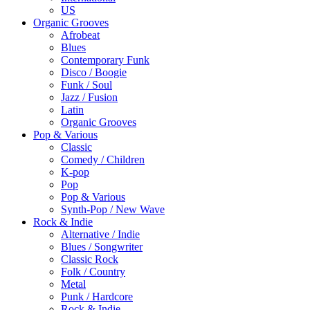
US
Organic Grooves
Afrobeat
Blues
Contemporary Funk
Disco / Boogie
Funk / Soul
Jazz / Fusion
Latin
Organic Grooves
Pop & Various
Classic
Comedy / Children
K-pop
Pop
Pop & Various
Synth-Pop / New Wave
Rock & Indie
Alternative / Indie
Blues / Songwriter
Classic Rock
Folk / Country
Metal
Punk / Hardcore
Rock & Indie