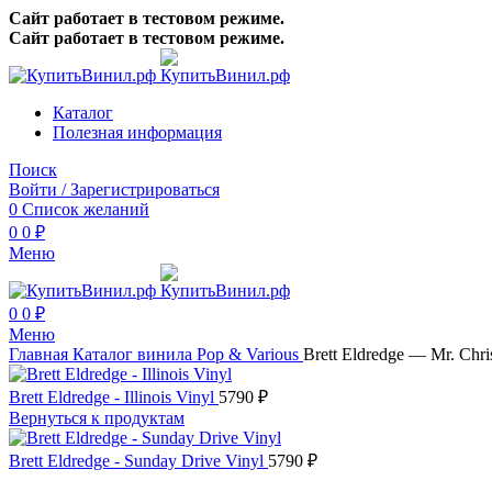
Сайт работает в тестовом режиме.
Сайт работает в тестовом режиме.
Каталог
Полезная информация
Поиск
Войти / Зарегистрироваться
0
Список желаний
0
0
₽
Меню
0
0
₽
Меню
Главная
Каталог винила
Pop & Various
Brett Eldredge — Mr. Chri
Brett Eldredge - Illinois Vinyl
5790
₽
Вернуться к продуктам
Brett Eldredge - Sunday Drive Vinyl
5790
₽