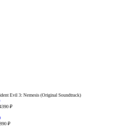
nt Evil 3: Nemesis (Original Soundtrack)
4390
₽
890
₽