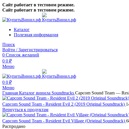
Сайт работает в тестовом режиме.
Сайт работает в тестовом режиме.
Каталог
Полезная информация
Поиск
Войти / Зарегистрироваться
0
Список желаний
0
0
₽
Меню
0
0
₽
Меню
Главная
Каталог винила
Soundtracks
Capcom Sound Team — Reside
Capcom Sound Team - Resident Evil 2 (2019 Original Soundtrack)
1
Вернуться к продуктам
Capcom Sound Team - Resident Evil Village (Original Soundtrack)
6
Распродано