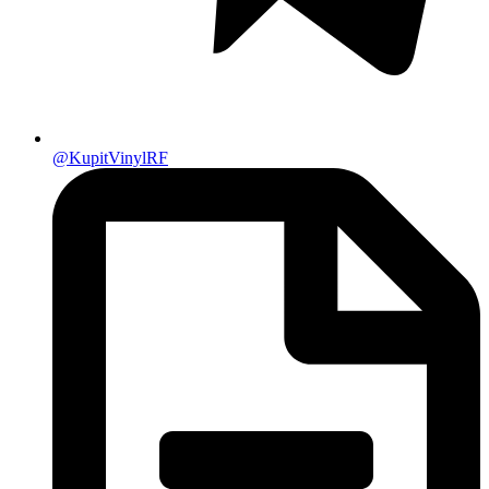
@KupitVinylRF