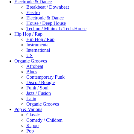
Electronic & Dance
Breakbeat / Downbeat
Electro
Electronic & Dance
House / Deep House
Techno / Minimal / Tech-House
Hip Hop / Rap
Hip Hop / Rap
Instrumental
International
US
Organic Grooves
Afrobeat
Blues
Contemporary Funk
Disco / Boogie
Funk / Soul
Jazz / Fusion
Latin
Organic Grooves
Pop & Various
Classic
Comedy / Children
K-pop
Pop