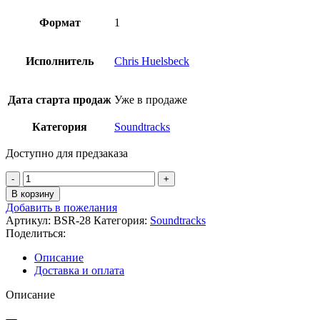
Формат
1
Исполнитель
Chris Huelsbeck
Дата старта продаж
Уже в продаже
Категория
Soundtracks
Доступно для предзаказа
Количество
товара
В корзину
Chris
Добавить в пожелания
Huelsbeck
Артикул:
BSR-28
Категория:
Soundtracks
-
Поделиться:
Lucid
Dreaming
Описание
(Best
Доставка и оплата
Of
Patreon
Описание
Vol.
1)