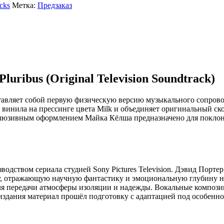
cks
Метка:
Предзаказ
Pluribus (Original Television Soundtrack)
ставляет собой первую физическую версию музыкального сопров
го винила на прессинге цвета Milk и объединяет оригинальный 
склюзивным оформлением Майка Кёлша предназначено для покло
одством сериала студией Sony Pictures Television. Дэвид Порте
ру, отражающую научную фантастику и эмоциональную глубину н
для передачи атмосферы изоляции и надежды. Вокальные композ
здания материал прошёл подготовку с адаптацией под особенно