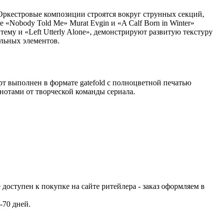
 Оркестровые композиции строятся вокруг струнных секций,
Nobody Told Me» Murat Evgin и «A Calf Born in Winter»
ему и «Left Utterly Alone», демонстрируют развитую текстуру
льных элементов.
т выполнен в формате gatefold с полноцветной печатью
нотами от творческой команды сериала.
е доступен к покупке на сайте ритейлера - заказ оформляем в
-70 дней.