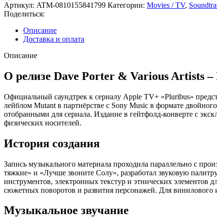
Porter
Артикул:
ATM-0810155841799
Категории:
Movies / TV
,
Soundtra
-
Поделиться:
OST
Pluribus
Описание
2xLP
Доставка и оплата
Milk
Vinyl
Описание
О релизе Dave Porter & Various Artists – 
Официальный саундтрек к сериалу Apple TV+ «Pluribus» пред
лейблом Mutant в партнёрстве с Sony Music в формате двойно
отобранными для сериала. Издание в гейтфолд-конверте с эк
физических носителей.
История создания
Запись музыкального материала проходила параллельно с произв
тяжкие» и «Лучше звоните Солу», разработал звуковую палит
инструментов, электронных текстур и этнических элементов 
сюжетных поворотов и развития персонажей. Для винилового и
Музыкальное звучание