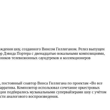
ождения шоу, созданного Винсом Гиллиганом. Релиз выпущен
скор Дэвида Портера с двенадцатью вокальными композициями,
нников телевизионных саундтреков и коллекционеров
р, постоянный соавтор Винса Гиллигана по проектам «Во все
арратива. Композитор использовал сочетание оркестровых
иции подбирались музыкальными супервайзерами шоу с учётом
сти аналогового воспроизведения.