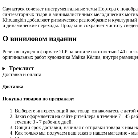
Саундтрек сочетает инструментальные темы Портера с подобра
синтезаторных пэдов и минималистичных мелодических мотивов
Khruangbin добавляют ритмическое разнообразие и культурный 
и динамические переходы. Продакшн сохраняет чистоту сведе
О виниловом издании
Релиз выпущен в формате 2LP на виниле плотностью 140 г в э
оригинальных работ художника Майка Кёлша, внутри размещены
Треклист
Доставка и оплата
Доставка
Покупка товаров по предзаказу:
Выберете интересующий вас товар, ознакомьтесь с датой с
Заказ оформляется на сайте ритейлера в течение 7 - 45 ра
течение 3 - 7 рабочих дней.
Общий срок доставки, начиная с отправки товара к нам на
Как только мы получаем ваш заказ в нашем магазине - мы 