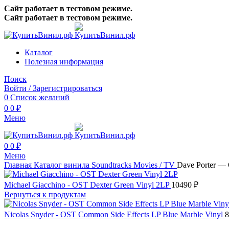
Сайт работает в тестовом режиме.
Сайт работает в тестовом режиме.
Каталог
Полезная информация
Поиск
Войти / Зарегистрироваться
0
Список желаний
0
0
₽
Меню
0
0
₽
Меню
Главная
Каталог винила
Soundtracks
Movies / TV
Dave Porter — 
Michael Giacchino - OST Dexter Green Vinyl 2LP
10490
₽
Вернуться к продуктам
Nicolas Snyder - OST Common Side Effects LP Blue Marble Vinyl