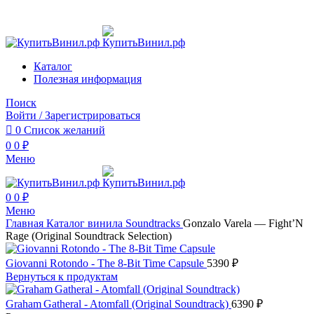
Сайт работает в тестовом режиме.
Сайт работает в тестовом режиме.
Каталог
Полезная информация
Поиск
Войти / Зарегистрироваться
0
Список желаний
0
0
₽
Меню
0
0
₽
Меню
Главная
Каталог винила
Soundtracks
Gonzalo Varela — Fight’N
Rage (Original Soundtrack Selection)
Giovanni Rotondo - The 8-Bit Time Capsule
5390
₽
Вернуться к продуктам
Graham Gatheral - Atomfall (Original Soundtrack)
6390
₽