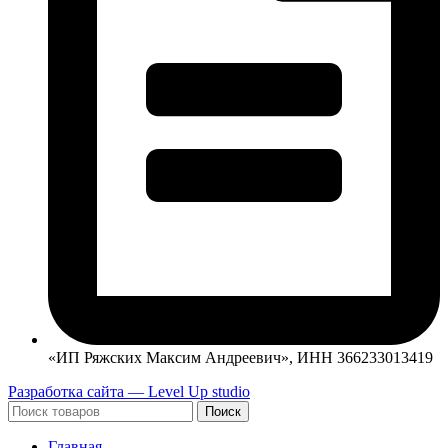
«ИП Ряжских Максим Андреевич», ИНН 366233013419
Разработка сайта — Level Up studio
Поиск
Главная