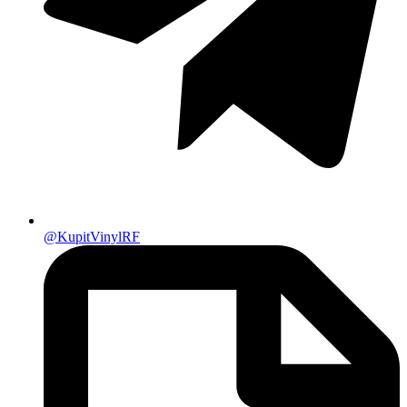
@KupitVinylRF