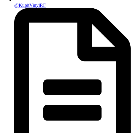
@KupitVinylRF