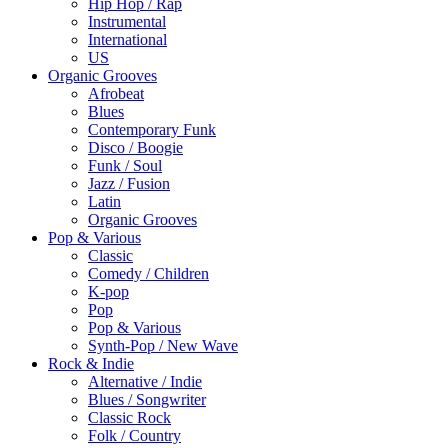
Hip Hop / Rap
Instrumental
International
US
Organic Grooves
Afrobeat
Blues
Contemporary Funk
Disco / Boogie
Funk / Soul
Jazz / Fusion
Latin
Organic Grooves
Pop & Various
Classic
Comedy / Children
K-pop
Pop
Pop & Various
Synth-Pop / New Wave
Rock & Indie
Alternative / Indie
Blues / Songwriter
Classic Rock
Folk / Country