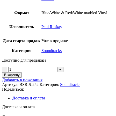
Формат
Blue/White & Red/White marbled Vinyl
Исполнитель
Paul Ruskay
Дата старта продаж
Уже в продаже
Категория
Soundtracks
Доступно для предзаказа
Количество
товара
В корзину
Paul
Добавить в пожелания
Ruskay
Артикул:
BSR-S-252
Категория:
Soundtracks
-
Поделиться:
Lumote:
The
Доставка и оплата
Mastermote
Chronicles
Доставка и оплата
(Original
Soundtrack)