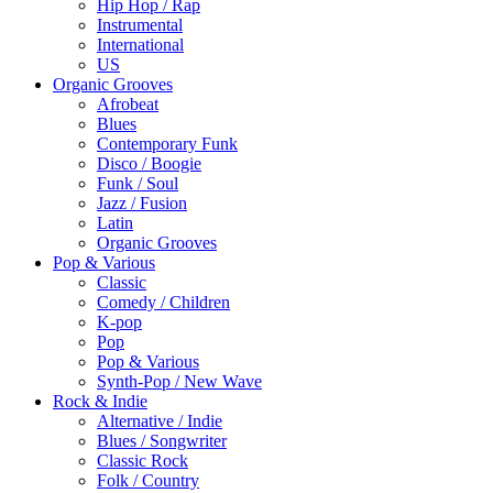
Hip Hop / Rap
Instrumental
International
US
Organic Grooves
Afrobeat
Blues
Contemporary Funk
Disco / Boogie
Funk / Soul
Jazz / Fusion
Latin
Organic Grooves
Pop & Various
Classic
Comedy / Children
K-pop
Pop
Pop & Various
Synth-Pop / New Wave
Rock & Indie
Alternative / Indie
Blues / Songwriter
Classic Rock
Folk / Country