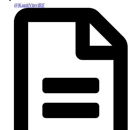
@KupitVinylRF