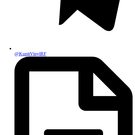
@KupitVinylRF