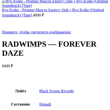
Ryo Koike - Promise Mascot Agency: Side • Ryo Koike (Original
Soundtrack) [Tape]
4890
₽
Нажмите, чтобы увеличить изображение
RADWIMPS — FOREVER
DAZE
8490
₽
Лейбл
Black Screen Records
Состояние
Новый