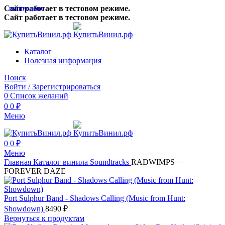
Сайт работает в тестовом режиме.
РАСПРОДАНО
Сайт работает в тестовом режиме.
Каталог
Полезная информация
Поиск
Войти / Зарегистрироваться
0
Список желаний
0
0
₽
Меню
0
0
₽
Меню
Главная
Каталог винила
Soundtracks
RADWIMPS —
FOREVER DAZE
Port Sulphur Band - Shadows Calling (Music from Hunt:
Showdown)
8490
₽
Вернуться к продуктам