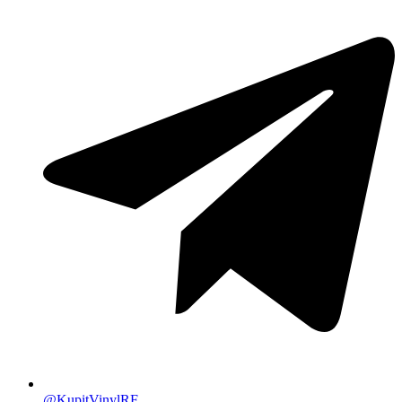
@KupitVinylRF