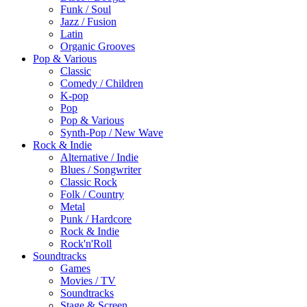
Funk / Soul
Jazz / Fusion
Latin
Organic Grooves
Pop & Various
Classic
Comedy / Children
K-pop
Pop
Pop & Various
Synth-Pop / New Wave
Rock & Indie
Alternative / Indie
Blues / Songwriter
Classic Rock
Folk / Country
Metal
Punk / Hardcore
Rock & Indie
Rock'n'Roll
Soundtracks
Games
Movies / TV
Soundtracks
Stage & Screen