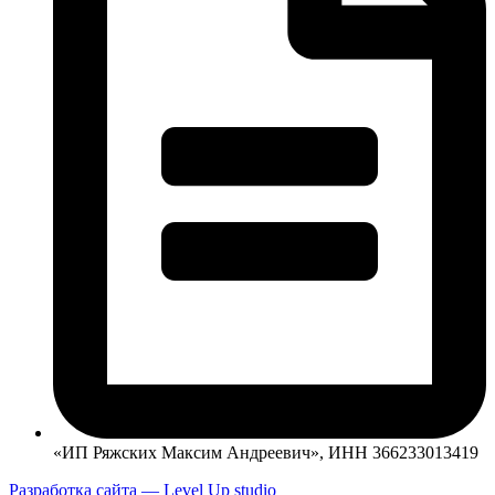
«ИП Ряжских Максим Андреевич», ИНН 366233013419
Разработка сайта — Level Up studio