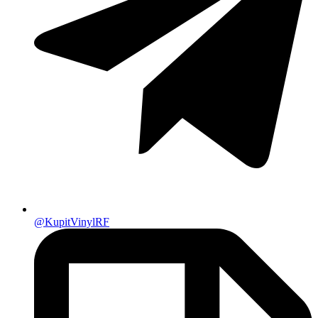
@KupitVinylRF