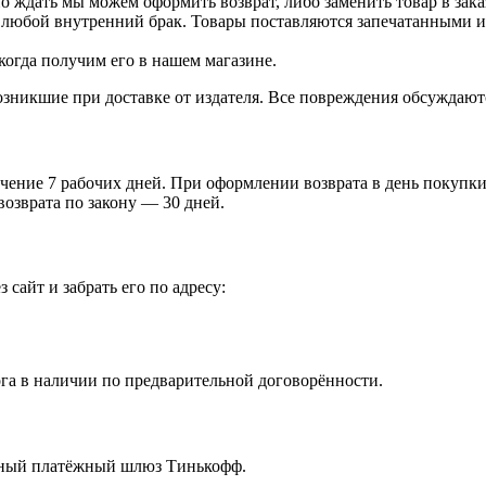
о ждать мы можем оформить возврат, либо заменить товар в зака
 любой внутренний брак. Товары поставляются запечатанными и 
когда получим его в нашем магазине.
зникшие при доставке от издателя. Все повреждения обсуждают
чение 7 рабочих дней. При оформлении возврата в день покупки 
возврата по закону — 30 дней.
 сайт и забрать его по адресу:
га в наличии по предварительной договорённости.
ённый платёжный шлюз Тинькофф.