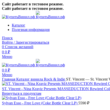
Сайт работает в тестовом режиме.
Сайт работает в тестовом режиме.
Каталог
Полезная информация
Поиск
Войти / Зарегистрироваться
0
Список желаний
0
0
₽
Меню
0
0
₽
Меню
Главная
Каталог винила
Rock & Indie
ST. Vincent — St. Vincent 
ST. Vincent - Nina Kraviz Presents MASSEDUCTION Rewired Col
Вернуться к продуктам
Sylvan Esso - Free Love (Coke Bottle Clear LP)
5590
₽