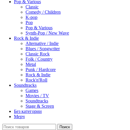
Pop & Various
Classic
Comedy / Children
K-pop
Pop
Pop & Various
Synth-Pop / New Wave
Rock & Indie
Alternative / Indie
Blues / Songwriter
Classic Rock
Folk / Country
Metal
Punk / Hardcore
Rock & Indie
Rock'n'Roll
Soundtracks
Games
Movies / TV
Soundtracks
Stage & Screen
Без категории
Мерч
Поиск