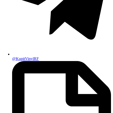
@KupitVinylRF