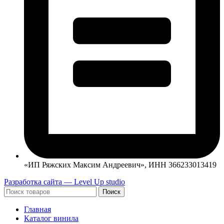
«ИП Ряжских Максим Андреевич», ИНН 366233013419
Разработка сайта — Level Up studio
Поиск
Главная
Каталог винила