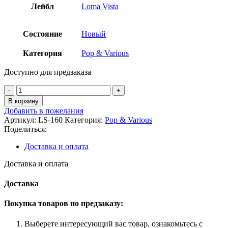
Лейбл
Loma Vista
Состояние
Новый
Категория
Pop & Various
Доступно для предзаказа
Количество
товара
В корзину
Sylvan
Добавить в пожелания
Esso
Артикул:
LS-160
Категория:
Pop & Various
-
Поделиться:
Free
Love
Доставка и оплата
(Coke
Bottle
Доставка и оплата
Clear
LP)
Доставка
Покупка товаров по предзаказу:
Выберете интересующий вас товар, ознакомьтесь с