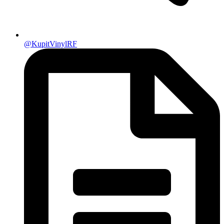
@KupitVinylRF