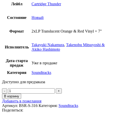
Лейбл
Cartridge Thunder
Состояние
Новый
Формат
2xLP Translucent Orange & Red Vinyl + 7"
Takayuki Nakamura
,
Takenobu Mitsuyoshi &
Исполнитель
Akiko Hashimoto
Дата старта
Уже в продаже
продаж
Категория
Soundtracks
Доступно для предзаказа
Количество
товара
В корзину
Takayuki
Добавить в пожелания
Nakamura,
Артикул:
BSR-S-316
Категория:
Soundtracks
Takenobu
Поделиться:
Mitsuyoshi