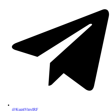
@KupitVinylRF