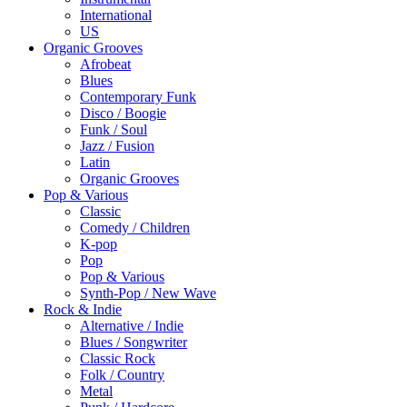
International
US
Organic Grooves
Afrobeat
Blues
Contemporary Funk
Disco / Boogie
Funk / Soul
Jazz / Fusion
Latin
Organic Grooves
Pop & Various
Classic
Comedy / Children
K-pop
Pop
Pop & Various
Synth-Pop / New Wave
Rock & Indie
Alternative / Indie
Blues / Songwriter
Classic Rock
Folk / Country
Metal