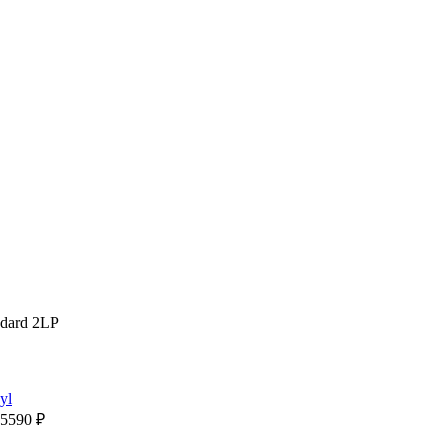
ndard 2LP
5590
₽