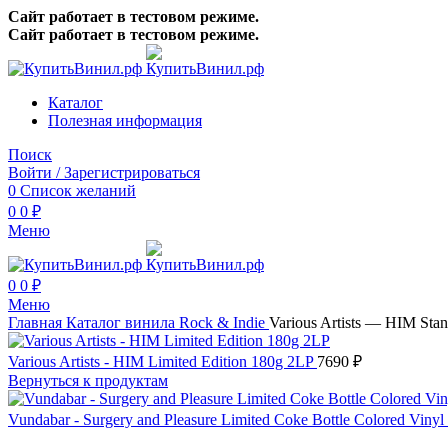
Сайт работает в тестовом режиме.
Сайт работает в тестовом режиме.
Каталог
Полезная информация
Поиск
Войти / Зарегистрироваться
0
Список желаний
0
0
₽
Меню
0
0
₽
Меню
Главная
Каталог винила
Rock & Indie
Various Artists — HIM Sta
Various Artists - HIM Limited Edition 180g 2LP
7690
₽
Вернуться к продуктам
Vundabar - Surgery and Pleasure Limited Coke Bottle Colored Vinyl