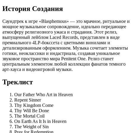
История Создания
Саундтрек к игре «Blasphemous» — это мрачное, ритуальное и
мощное музыкальное сопровождение, идеально передающее
атмосферу религиозного ужаса и страдания. Этот релиз,
выпущенный лейблом Laced Records, представлен в виде
премиального 4LP-бокссета с цветными винилами и
детализированным оформлением. Музыка сочетает элементы
готики, неоклассики и индастриала, создавая уникальное
звуковое пространство мира Penitent One. Релиз станет
центральным элементом любой коллекции фанатов темного
арт-хауса и видеоигровой музыки.
Треклист
Our Father Who Art in Heaven
Repent Sinner
Thy Kingdom Come
Thy Will Be Done
The Mortal Coil
On Earth As It Is in Heaven
The Weight of Sin
Pray for Redemption