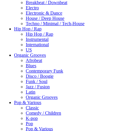
Breakbeat / Downbeat
Electro
Electronic & Dance
House / Deep House
Techno / Minimal / Tech-House
Hip Hop / Rap
Hip Hop / Rap
Instrumental
International
US
Organic Grooves
Afrobeat
Blues
Contemporary Funk
Disco / Boogie
Funk / Soul
Jazz / Fusion
Latin
Organic Grooves
Pop & Various
Classic
Comedy / Children
K-pop
Pop
Pop & Various