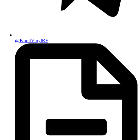
@KupitVinylRF