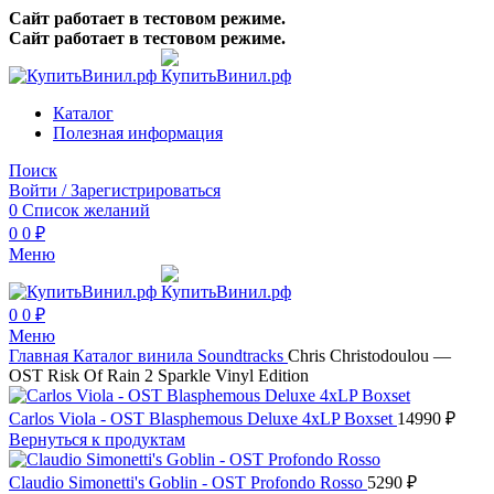
Сайт работает в тестовом режиме.
Сайт работает в тестовом режиме.
Каталог
Полезная информация
Поиск
Войти / Зарегистрироваться
0
Список желаний
0
0
₽
Меню
0
0
₽
Меню
Главная
Каталог винила
Soundtracks
Chris Christodoulou —
OST Risk Of Rain 2 Sparkle Vinyl Edition
Carlos Viola - OST Blasphemous Deluxe 4xLP Boxset
14990
₽
Вернуться к продуктам
Claudio Simonetti's Goblin - OST Profondo Rosso
5290
₽