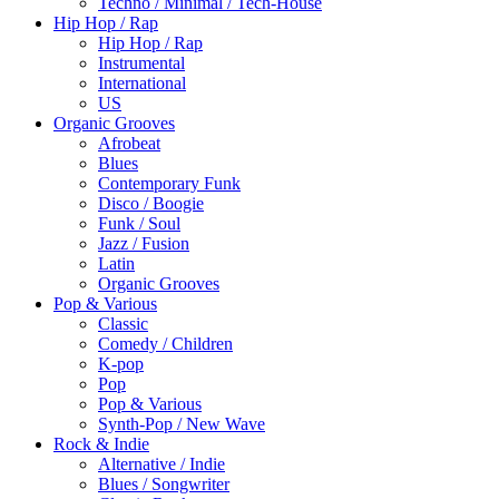
Techno / Minimal / Tech-House
Hip Hop / Rap
Hip Hop / Rap
Instrumental
International
US
Organic Grooves
Afrobeat
Blues
Contemporary Funk
Disco / Boogie
Funk / Soul
Jazz / Fusion
Latin
Organic Grooves
Pop & Various
Classic
Comedy / Children
K-pop
Pop
Pop & Various
Synth-Pop / New Wave
Rock & Indie
Alternative / Indie
Blues / Songwriter