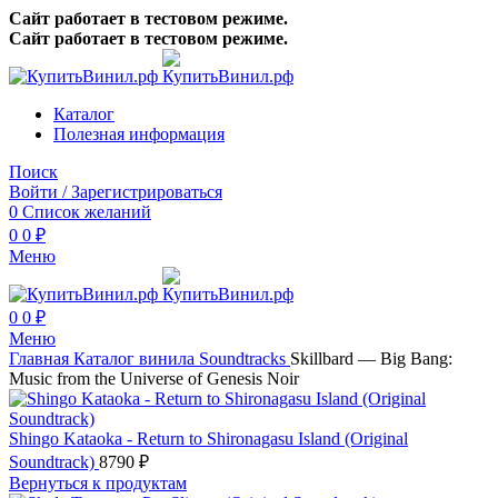
Сайт работает в тестовом режиме.
Сайт работает в тестовом режиме.
Каталог
Полезная информация
Поиск
Войти / Зарегистрироваться
0
Список желаний
0
0
₽
Меню
0
0
₽
Меню
Главная
Каталог винила
Soundtracks
Skillbard — Big Bang:
Music from the Universe of Genesis Noir
Shingo Kataoka - Return to Shironagasu Island (Original
Soundtrack)
8790
₽
Вернуться к продуктам