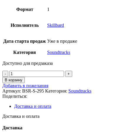
Формат
1
Исполнитель
Skillbard
Дата старта продаж
Уже в продаже
Категория
Soundtracks
Доступно для предзаказа
Количество
товара
В корзину
Skillbard
Добавить в пожелания
-
Артикул:
BSR-S-295
Категория:
Soundtracks
Big
Поделиться:
Bang:
Music
Доставка и оплата
from
the
Доставка и оплата
Universe
of
Доставка
Genesis